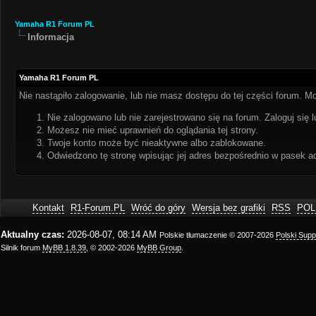
Yamaha R1 Forum PL
Informacja
Yamaha R1 Forum PL
Nie nastąpiło zalogowanie, lub nie masz dostępu do tej części forum. Mo
Nie zalogowano lub nie zarejestrowano się na forum. Zaloguj się l
Możesz nie mieć uprawnień do oglądania tej strony.
Twoje konto może być nieaktywne albo zablokowane.
Odwiedzono tę stronę wpisując jej adres bezpośrednio w pasek a
Kontakt
R1-Forum.PL
Wróć do góry
Wersja bez grafiki
RSS
POL
Aktualny czas:
2026-08-07, 08:14 AM
Polskie tłumaczenie © 2007-2026
Polski Sup
Silnik forum
MyBB 1.8.39
, © 2002-2026
MyBB Group
.