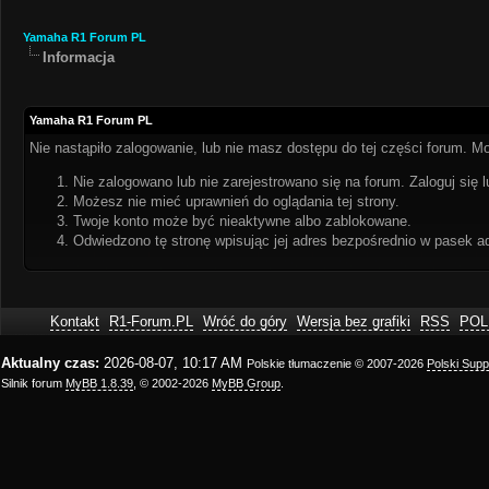
Yamaha R1 Forum PL
Informacja
Yamaha R1 Forum PL
Nie nastąpiło zalogowanie, lub nie masz dostępu do tej części forum. Mo
Nie zalogowano lub nie zarejestrowano się na forum. Zaloguj się l
Możesz nie mieć uprawnień do oglądania tej strony.
Twoje konto może być nieaktywne albo zablokowane.
Odwiedzono tę stronę wpisując jej adres bezpośrednio w pasek a
Kontakt
R1-Forum.PL
Wróć do góry
Wersja bez grafiki
RSS
POL
Aktualny czas:
2026-08-07, 10:17 AM
Polskie tłumaczenie © 2007-2026
Polski Sup
Silnik forum
MyBB 1.8.39
, © 2002-2026
MyBB Group
.