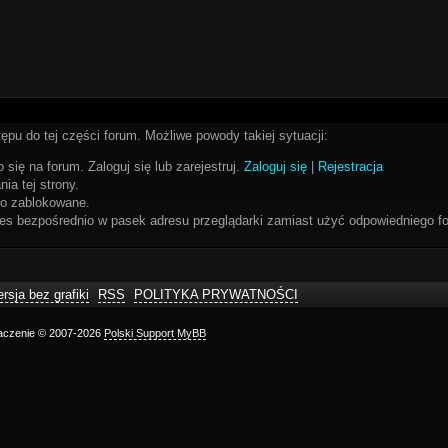
ępu do tej części forum. Możliwe powody takiej sytuacji:
 się na forum. Zaloguj się lub zarejestruj.
Zaloguj się
|
Rejestracja
ia tej strony.
bo zablokowane.
res bezpośrednio w pasek adresu przeglądarki zamiast użyć odpowiedniego fo
rsja bez grafiki
RSS
POLITYKA PRYWATNOŚCI
maczenie © 2007-2026
Polski Support MyBB