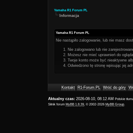
Yamaha R1 Forum PL
Informacja
Yamaha R1 Forum PL
Nie nastąpiło zalogowanie, lub nie masz dost
Nie zalogowano lub nie zarejestrowano
Możesz nie mieć uprawnień do oglądan
Twoje konto może być nieaktywne al
Odwiedzono tę stronę wpisując jej ad
Kontakt
R1-Forum.PL
Wróć do góry
We
Aktualny czas:
2026-08-10, 08:12 AM
Polskie tłu
Silnik forum
MyBB 1.8.39
, © 2002-2026
MyBB Group
.