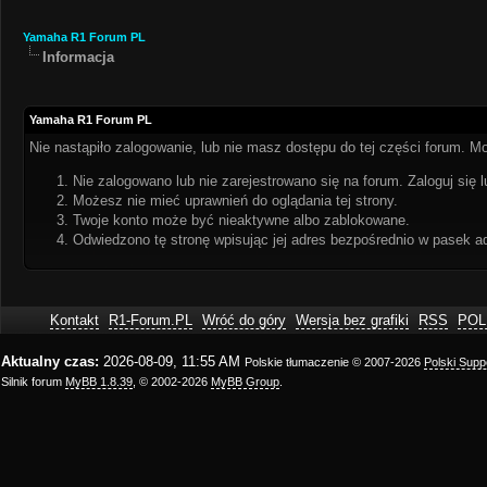
Yamaha R1 Forum PL
Informacja
Yamaha R1 Forum PL
Nie nastąpiło zalogowanie, lub nie masz dostępu do tej części forum. Mo
Nie zalogowano lub nie zarejestrowano się na forum. Zaloguj się l
Możesz nie mieć uprawnień do oglądania tej strony.
Twoje konto może być nieaktywne albo zablokowane.
Odwiedzono tę stronę wpisując jej adres bezpośrednio w pasek a
Kontakt
R1-Forum.PL
Wróć do góry
Wersja bez grafiki
RSS
POL
Aktualny czas:
2026-08-09, 11:55 AM
Polskie tłumaczenie © 2007-2026
Polski Sup
Silnik forum
MyBB 1.8.39
, © 2002-2026
MyBB Group
.