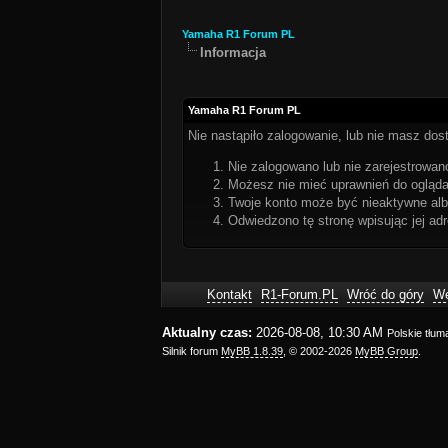
Yamaha R1 Forum PL
Informacja
Yamaha R1 Forum PL
Nie nastąpiło zalogowanie, lub nie masz dost
Nie zalogowano lub nie zarejestrowano
Możesz nie mieć uprawnień do oglądan
Twoje konto może być nieaktywne al
Odwiedzono tę stronę wpisując jej ad
Kontakt
R1-Forum.PL
Wróć do góry
We
Aktualny czas:
2026-08-08, 10:30 AM
Polskie tłu
Silnik forum
MyBB 1.8.39
, © 2002-2026
MyBB Group
.