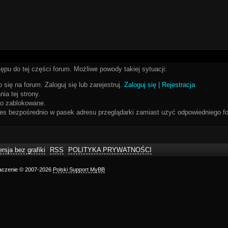
ępu do tej części forum. Możliwe powody takiej sytuacji:
 się na forum. Zaloguj się lub zarejestruj.
Zaloguj się
|
Rejestracja
ia tej strony.
bo zablokowane.
res bezpośrednio w pasek adresu przeglądarki zamiast użyć odpowiedniego fo
rsja bez grafiki
RSS
POLITYKA PRYWATNOŚCI
maczenie © 2007-2026
Polski Support MyBB