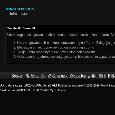
Yamaha R1 Forum PL
Informacja
Yamaha R1 Forum PL
Nie nastąpiło zalogowanie, lub nie masz dostępu do tej części forum. Mo
Nie zalogowano lub nie zarejestrowano się na forum. Zaloguj się l
Możesz nie mieć uprawnień do oglądania tej strony.
Twoje konto może być nieaktywne albo zablokowane.
Odwiedzono tę stronę wpisując jej adres bezpośrednio w pasek a
Kontakt
R1-Forum.PL
Wróć do góry
Wersja bez grafiki
RSS
POL
Aktualny czas:
2026-08-06, 07:28 AM
Polskie tłumaczenie © 2007-2026
Polski Sup
Silnik forum
MyBB 1.8.39
, © 2002-2026
MyBB Group
.