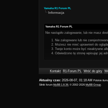
Yamaha R1 Forum PL
Informacja
Yamaha R1 Forum PL
Nie nastąpiło zalogowanie, lub nie masz dost
Nie zalogowano lub nie zarejestrowano
Możesz nie mieć uprawnień do oglądan
Twoje konto może być nieaktywne al
Odwiedzono tę stronę wpisując jej ad
Kontakt
R1-Forum.PL
Wróć do góry
We
Aktualny czas:
2026-08-07, 01:18 AM
Polskie tłu
Silnik forum
MyBB 1.8.39
, © 2002-2026
MyBB Group
.