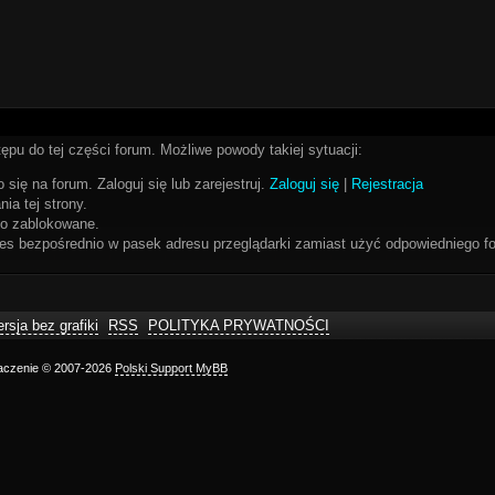
ępu do tej części forum. Możliwe powody takiej sytuacji:
 się na forum. Zaloguj się lub zarejestruj.
Zaloguj się
|
Rejestracja
ia tej strony.
bo zablokowane.
res bezpośrednio w pasek adresu przeglądarki zamiast użyć odpowiedniego fo
rsja bez grafiki
RSS
POLITYKA PRYWATNOŚCI
maczenie © 2007-2026
Polski Support MyBB