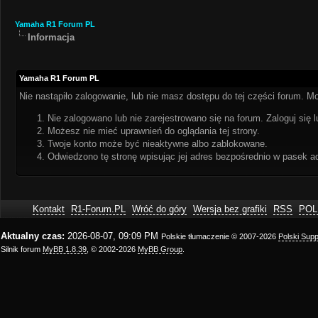
Yamaha R1 Forum PL
Informacja
Yamaha R1 Forum PL
Nie nastąpiło zalogowanie, lub nie masz dostępu do tej części forum. Mo
Nie zalogowano lub nie zarejestrowano się na forum. Zaloguj się l
Możesz nie mieć uprawnień do oglądania tej strony.
Twoje konto może być nieaktywne albo zablokowane.
Odwiedzono tę stronę wpisując jej adres bezpośrednio w pasek a
Kontakt
R1-Forum.PL
Wróć do góry
Wersja bez grafiki
RSS
POL
Aktualny czas:
2026-08-07, 09:09 PM
Polskie tłumaczenie © 2007-2026
Polski Sup
Silnik forum
MyBB 1.8.39
, © 2002-2026
MyBB Group
.