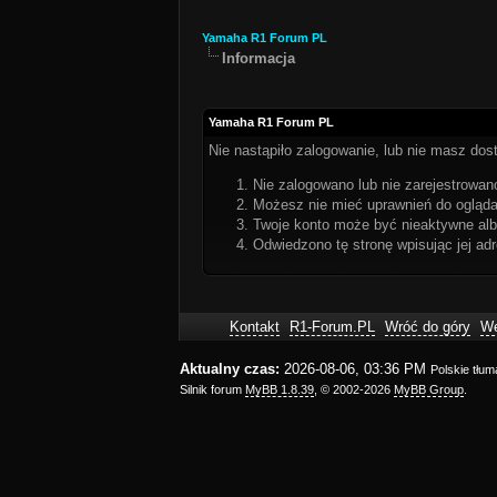
Yamaha R1 Forum PL
Informacja
Yamaha R1 Forum PL
Nie nastąpiło zalogowanie, lub nie masz dost
Nie zalogowano lub nie zarejestrowano
Możesz nie mieć uprawnień do oglądan
Twoje konto może być nieaktywne al
Odwiedzono tę stronę wpisując jej ad
Kontakt
R1-Forum.PL
Wróć do góry
We
Aktualny czas:
2026-08-06, 03:36 PM
Polskie tłu
Silnik forum
MyBB 1.8.39
, © 2002-2026
MyBB Group
.