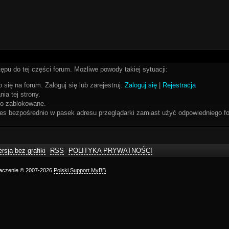
ępu do tej części forum. Możliwe powody takiej sytuacji:
 się na forum. Zaloguj się lub zarejestruj.
Zaloguj się
|
Rejestracja
ia tej strony.
bo zablokowane.
res bezpośrednio w pasek adresu przeglądarki zamiast użyć odpowiedniego fo
rsja bez grafiki
RSS
POLITYKA PRYWATNOŚCI
maczenie © 2007-2026
Polski Support MyBB