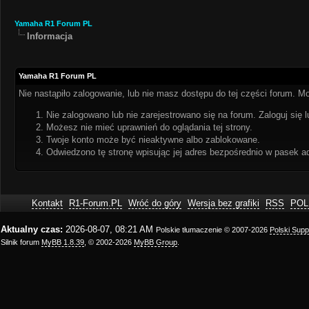
Yamaha R1 Forum PL
Informacja
Yamaha R1 Forum PL
Nie nastąpiło zalogowanie, lub nie masz dostępu do tej części forum. Mo
Nie zalogowano lub nie zarejestrowano się na forum. Zaloguj się l
Możesz nie mieć uprawnień do oglądania tej strony.
Twoje konto może być nieaktywne albo zablokowane.
Odwiedzono tę stronę wpisując jej adres bezpośrednio w pasek a
Kontakt
R1-Forum.PL
Wróć do góry
Wersja bez grafiki
RSS
POL
Aktualny czas:
2026-08-07, 08:21 AM
Polskie tłumaczenie © 2007-2026
Polski Sup
Silnik forum
MyBB 1.8.39
, © 2002-2026
MyBB Group
.