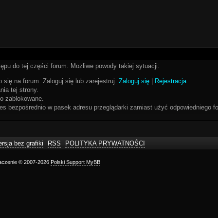
ępu do tej części forum. Możliwe powody takiej sytuacji:
 się na forum. Zaloguj się lub zarejestruj.
Zaloguj się
|
Rejestracja
ia tej strony.
bo zablokowane.
res bezpośrednio w pasek adresu przeglądarki zamiast użyć odpowiedniego fo
rsja bez grafiki
RSS
POLITYKA PRYWATNOŚCI
maczenie © 2007-2026
Polski Support MyBB