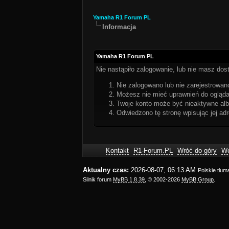
Yamaha R1 Forum PL
Informacja
Yamaha R1 Forum PL
Nie nastąpiło zalogowanie, lub nie masz dost
Nie zalogowano lub nie zarejestrowano
Możesz nie mieć uprawnień do oglądan
Twoje konto może być nieaktywne al
Odwiedzono tę stronę wpisując jej ad
Kontakt
R1-Forum.PL
Wróć do góry
We
Aktualny czas:
2026-08-07, 06:13 AM
Polskie tłu
Silnik forum
MyBB 1.8.39
, © 2002-2026
MyBB Group
.