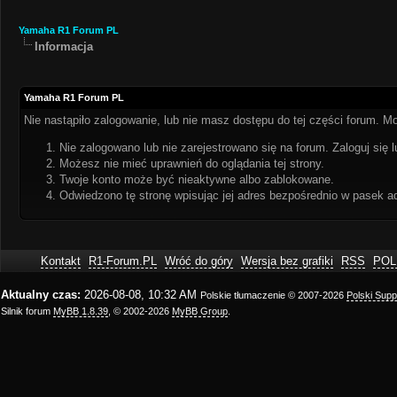
Yamaha R1 Forum PL
Informacja
Yamaha R1 Forum PL
Nie nastąpiło zalogowanie, lub nie masz dostępu do tej części forum. Mo
Nie zalogowano lub nie zarejestrowano się na forum. Zaloguj się l
Możesz nie mieć uprawnień do oglądania tej strony.
Twoje konto może być nieaktywne albo zablokowane.
Odwiedzono tę stronę wpisując jej adres bezpośrednio w pasek a
Kontakt
R1-Forum.PL
Wróć do góry
Wersja bez grafiki
RSS
POL
Aktualny czas:
2026-08-08, 10:32 AM
Polskie tłumaczenie © 2007-2026
Polski Sup
Silnik forum
MyBB 1.8.39
, © 2002-2026
MyBB Group
.