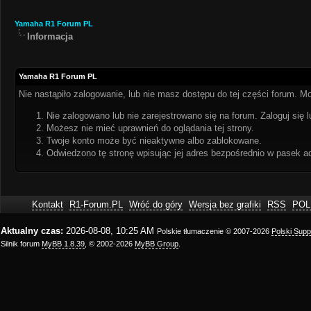
Yamaha R1 Forum PL
Informacja
Yamaha R1 Forum PL
Nie nastąpiło zalogowanie, lub nie masz dostępu do tej części forum. Mo
Nie zalogowano lub nie zarejestrowano się na forum. Zaloguj się l
Możesz nie mieć uprawnień do oglądania tej strony.
Twoje konto może być nieaktywne albo zablokowane.
Odwiedzono tę stronę wpisując jej adres bezpośrednio w pasek a
Kontakt
R1-Forum.PL
Wróć do góry
Wersja bez grafiki
RSS
POL
Aktualny czas:
2026-08-08, 10:25 AM
Polskie tłumaczenie © 2007-2026
Polski Sup
Silnik forum
MyBB 1.8.39
, © 2002-2026
MyBB Group
.