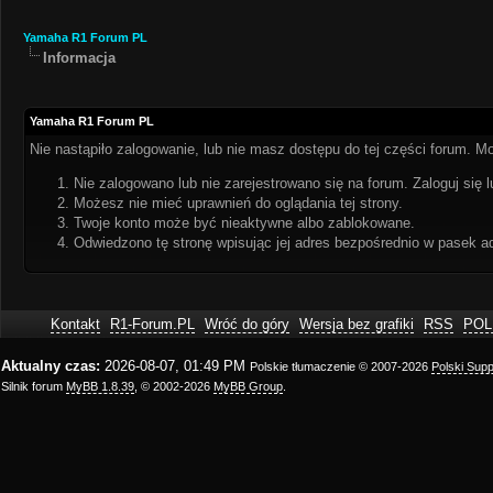
Yamaha R1 Forum PL
Informacja
Yamaha R1 Forum PL
Nie nastąpiło zalogowanie, lub nie masz dostępu do tej części forum. Mo
Nie zalogowano lub nie zarejestrowano się na forum. Zaloguj się l
Możesz nie mieć uprawnień do oglądania tej strony.
Twoje konto może być nieaktywne albo zablokowane.
Odwiedzono tę stronę wpisując jej adres bezpośrednio w pasek a
Kontakt
R1-Forum.PL
Wróć do góry
Wersja bez grafiki
RSS
POL
Aktualny czas:
2026-08-07, 01:49 PM
Polskie tłumaczenie © 2007-2026
Polski Sup
Silnik forum
MyBB 1.8.39
, © 2002-2026
MyBB Group
.