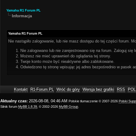
Yamaha R1 Forum PL
Informacja
Yamaha R1 Forum PL
Nie nastąpiło zalogowanie, lub nie masz dostępu do tej części forum. Mo
Nie zalogowano lub nie zarejestrowano się na forum. Zaloguj się l
Możesz nie mieć uprawnień do oglądania tej strony.
Twoje konto może być nieaktywne albo zablokowane.
Odwiedzono tę stronę wpisując jej adres bezpośrednio w pasek a
Kontakt
R1-Forum.PL
Wróć do góry
Wersja bez grafiki
RSS
POL
Aktualny czas:
2026-08-08, 04:46 AM
Polskie tłumaczenie © 2007-2026
Polski Sup
Silnik forum
MyBB 1.8.39
, © 2002-2026
MyBB Group
.