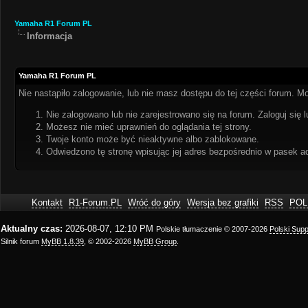
Yamaha R1 Forum PL
Informacja
Yamaha R1 Forum PL
Nie nastąpiło zalogowanie, lub nie masz dostępu do tej części forum. Mo
Nie zalogowano lub nie zarejestrowano się na forum. Zaloguj się l
Możesz nie mieć uprawnień do oglądania tej strony.
Twoje konto może być nieaktywne albo zablokowane.
Odwiedzono tę stronę wpisując jej adres bezpośrednio w pasek a
Kontakt
R1-Forum.PL
Wróć do góry
Wersja bez grafiki
RSS
POL
Aktualny czas:
2026-08-07, 12:10 PM
Polskie tłumaczenie © 2007-2026
Polski Sup
Silnik forum
MyBB 1.8.39
, © 2002-2026
MyBB Group
.