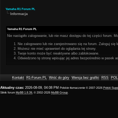
Yamaha R1 Forum PL
Informacja
Yamaha R1 Forum PL
Nie nastąpiło zalogowanie, lub nie masz dostępu do tej części forum. Mo
Nie zalogowano lub nie zarejestrowano się na forum. Zaloguj się l
Możesz nie mieć uprawnień do oglądania tej strony.
Twoje konto może być nieaktywne albo zablokowane.
Odwiedzono tę stronę wpisując jej adres bezpośrednio w pasek a
Kontakt
R1-Forum.PL
Wróć do góry
Wersja bez grafiki
RSS
POL
Aktualny czas:
2026-08-09, 04:08 PM
Polskie tłumaczenie © 2007-2026
Polski Sup
Silnik forum
MyBB 1.8.39
, © 2002-2026
MyBB Group
.