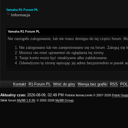
Yamaha R1 Forum PL
Informacja
Yamaha R1 Forum PL
Nie nastąpiło zalogowanie, lub nie masz dostępu do tej części forum. Mo
Nie zalogowano lub nie zarejestrowano się na forum. Zaloguj się l
Możesz nie mieć uprawnień do oglądania tej strony.
Twoje konto może być nieaktywne albo zablokowane.
Odwiedzono tę stronę wpisując jej adres bezpośrednio w pasek a
Kontakt
R1-Forum.PL
Wróć do góry
Wersja bez grafiki
RSS
POL
Aktualny czas:
2026-08-09, 02:49 PM
Polskie tłumaczenie © 2007-2026
Polski Sup
Silnik forum
MyBB 1.8.39
, © 2002-2026
MyBB Group
.