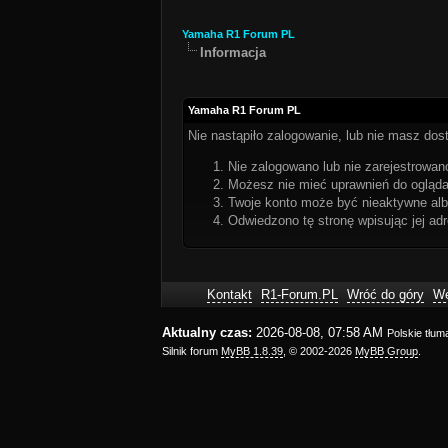
Yamaha R1 Forum PL
Informacja
Yamaha R1 Forum PL
Nie nastąpiło zalogowanie, lub nie masz dost
Nie zalogowano lub nie zarejestrowano
Możesz nie mieć uprawnień do oglądan
Twoje konto może być nieaktywne al
Odwiedzono tę stronę wpisując jej ad
Kontakt
R1-Forum.PL
Wróć do góry
We
Aktualny czas:
2026-08-08, 07:58 AM
Polskie tłu
Silnik forum
MyBB 1.8.39
, © 2002-2026
MyBB Group
.