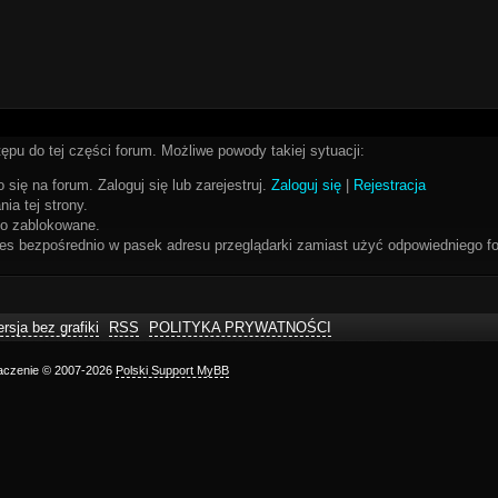
ępu do tej części forum. Możliwe powody takiej sytuacji:
 się na forum. Zaloguj się lub zarejestruj.
Zaloguj się
|
Rejestracja
ia tej strony.
bo zablokowane.
res bezpośrednio w pasek adresu przeglądarki zamiast użyć odpowiedniego fo
rsja bez grafiki
RSS
POLITYKA PRYWATNOŚCI
maczenie © 2007-2026
Polski Support MyBB