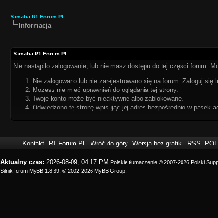
Yamaha R1 Forum PL
Informacja
Yamaha R1 Forum PL
Nie nastąpiło zalogowanie, lub nie masz dostępu do tej części forum. Mo
Nie zalogowano lub nie zarejestrowano się na forum. Zaloguj się l
Możesz nie mieć uprawnień do oglądania tej strony.
Twoje konto może być nieaktywne albo zablokowane.
Odwiedzono tę stronę wpisując jej adres bezpośrednio w pasek a
Kontakt
R1-Forum.PL
Wróć do góry
Wersja bez grafiki
RSS
POL
Aktualny czas:
2026-08-09, 04:17 PM
Polskie tłumaczenie © 2007-2026
Polski Sup
Silnik forum
MyBB 1.8.39
, © 2002-2026
MyBB Group
.