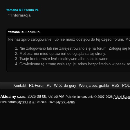
Yamaha R1 Forum PL
Informacja
Yamaha R1 Forum PL
Nie nastąpiło zalogowanie, lub nie masz dostępu do tej części forum. Mo
Nie zalogowano lub nie zarejestrowano się na forum. Zaloguj się l
Możesz nie mieć uprawnień do oglądania tej strony.
Twoje konto może być nieaktywne albo zablokowane.
Odwiedzono tę stronę wpisując jej adres bezpośrednio w pasek a
Kontakt
R1-Forum.PL
Wróć do góry
Wersja bez grafiki
RSS
POL
Aktualny czas:
2026-08-08, 02:56 AM
Polskie tłumaczenie © 2007-2026
Polski Sup
Silnik forum
MyBB 1.8.39
, © 2002-2026
MyBB Group
.