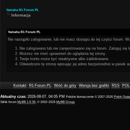
Yamaha R1 Forum PL
Informacja
Yamaha R1 Forum PL
Nie nastąpiło zalogowanie, lub nie masz dostępu do tej części forum. Mo
Nie zalogowano lub nie zarejestrowano się na forum. Zaloguj się l
Możesz nie mieć uprawnień do oglądania tej strony.
Twoje konto może być nieaktywne albo zablokowane.
Odwiedzono tę stronę wpisując jej adres bezpośrednio w pasek a
Kontakt
R1-Forum.PL
Wróć do góry
Wersja bez grafiki
RSS
POL
Aktualny czas:
2026-08-07, 04:05 PM
Polskie tłumaczenie © 2007-2026
Polski Sup
Silnik forum
MyBB 1.8.39
, © 2002-2026
MyBB Group
.