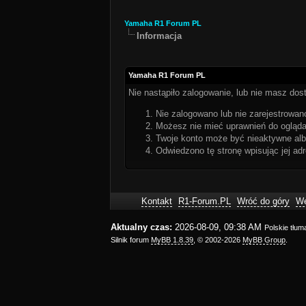
Yamaha R1 Forum PL
Informacja
Yamaha R1 Forum PL
Nie nastąpiło zalogowanie, lub nie masz dost
Nie zalogowano lub nie zarejestrowano
Możesz nie mieć uprawnień do oglądan
Twoje konto może być nieaktywne al
Odwiedzono tę stronę wpisując jej ad
Kontakt
R1-Forum.PL
Wróć do góry
We
Aktualny czas:
2026-08-09, 09:38 AM
Polskie tłu
Silnik forum
MyBB 1.8.39
, © 2002-2026
MyBB Group
.