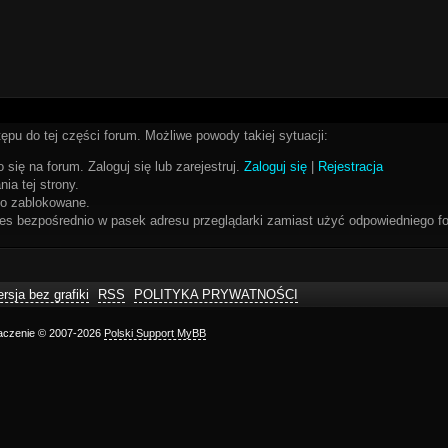
ępu do tej części forum. Możliwe powody takiej sytuacji:
 się na forum. Zaloguj się lub zarejestruj.
Zaloguj się
|
Rejestracja
ia tej strony.
bo zablokowane.
res bezpośrednio w pasek adresu przeglądarki zamiast użyć odpowiedniego fo
rsja bez grafiki
RSS
POLITYKA PRYWATNOŚCI
maczenie © 2007-2026
Polski Support MyBB