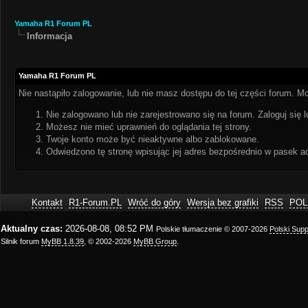
Yamaha R1 Forum PL
Informacja
Yamaha R1 Forum PL
Nie nastąpiło zalogowanie, lub nie masz dostępu do tej części forum. Mo
Nie zalogowano lub nie zarejestrowano się na forum. Zaloguj się l
Możesz nie mieć uprawnień do oglądania tej strony.
Twoje konto może być nieaktywne albo zablokowane.
Odwiedzono tę stronę wpisując jej adres bezpośrednio w pasek a
Kontakt
R1-Forum.PL
Wróć do góry
Wersja bez grafiki
RSS
POL
Aktualny czas:
2026-08-08, 08:52 PM
Polskie tłumaczenie © 2007-2026
Polski Sup
Silnik forum
MyBB 1.8.39
, © 2002-2026
MyBB Group
.