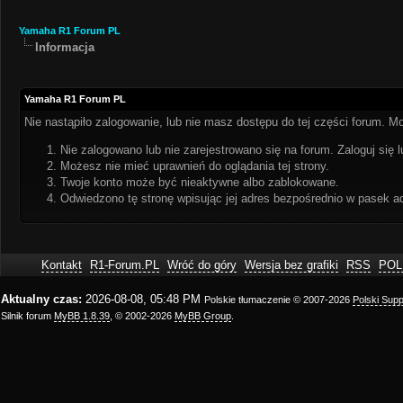
Yamaha R1 Forum PL
Informacja
Yamaha R1 Forum PL
Nie nastąpiło zalogowanie, lub nie masz dostępu do tej części forum. Mo
Nie zalogowano lub nie zarejestrowano się na forum. Zaloguj się l
Możesz nie mieć uprawnień do oglądania tej strony.
Twoje konto może być nieaktywne albo zablokowane.
Odwiedzono tę stronę wpisując jej adres bezpośrednio w pasek a
Kontakt
R1-Forum.PL
Wróć do góry
Wersja bez grafiki
RSS
POL
Aktualny czas:
2026-08-08, 05:48 PM
Polskie tłumaczenie © 2007-2026
Polski Sup
Silnik forum
MyBB 1.8.39
, © 2002-2026
MyBB Group
.