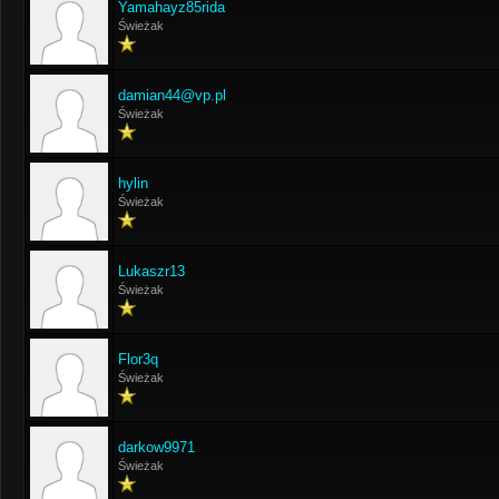
Yamahayz85rida
Świeżak
damian44@vp.pl
Świeżak
hylin
Świeżak
Lukaszr13
Świeżak
Flor3q
Świeżak
darkow9971
Świeżak