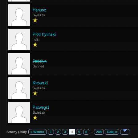
Hanusz
Świeżak
Piotr hylinski
hylin
Jocelyn
Banned
Kirowski
Świeżak
Patwegr1
Świeżak
Strony (208):
« Wstecz
1
2
3
4
5
6
...
208
Dalej »