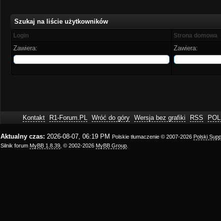
Szukaj na liście użytkowników
Login
Strona domowa
Zawiera:
Zawiera:
Kontakt
R1-Forum.PL
Wróć do góry
Wersja bez grafiki
RSS
POL
Aktualny czas:
2026-08-07, 06:19 PM
Polskie tłumaczenie © 2007-2026
Polski Sup
Silnik forum
MyBB 1.8.39
, © 2002-2026
MyBB Group
.