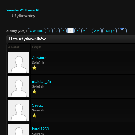
Yamaha R1 Forum PL
Użytkownicy
Strony (208):
« Wstecz
1
2
3
4
5
6
...
208
Dalej »
Lista użytkowników
Awatar
Login
Żniwiarz
Świeżak
malolat_25
Świeżak
Sevux
Świeżak
karol1250
Świeżak