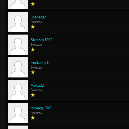
upanegar
Świeżak
Staszek1002
Świeżak
Eustachy19
Świeżak
Mefju32
Świeżak
tomekp1707
Świeżak