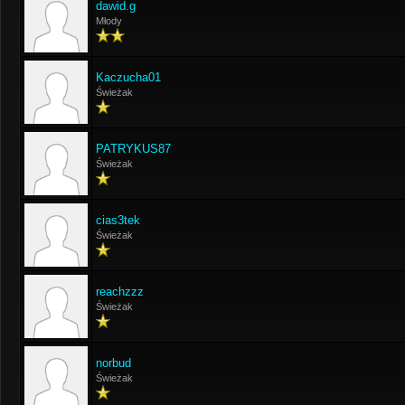
dawid.g
Młody
Kaczucha01
Świeżak
PATRYKUS87
Świeżak
cias3tek
Świeżak
reachzzz
Świeżak
norbud
Świeżak