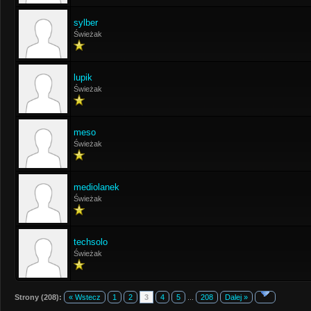
sylber
Świeżak
lupik
Świeżak
meso
Świeżak
mediolanek
Świeżak
techsolo
Świeżak
Strony (208):
« Wstecz
1
2
3
4
5
...
208
Dalej »