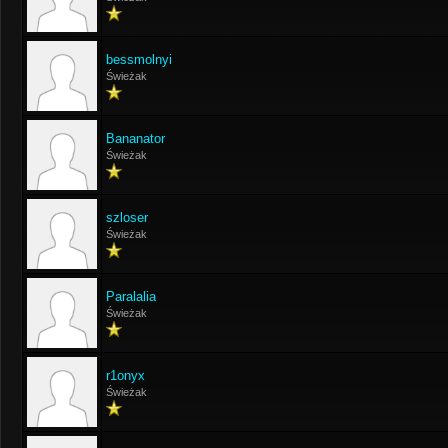
bessmolnyi
Świeżak
Bananator
Świeżak
szloser
Świeżak
Paralalia
Świeżak
r1onyx
Świeżak