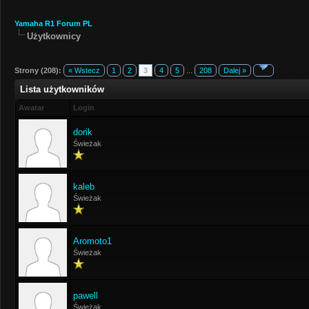
Yamaha R1 Forum PL
Użytkownicy
Strony (208):
« Wstecz
1
2
3
4
5
...
208
Dalej »
Lista użytkowników
Awatar
Login
dorik
Świeżak
kaleb
Świeżak
Aromoto1
Świeżak
pawell
Świeżak