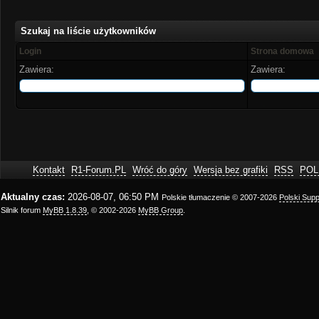
Szukaj na liście użytkowników
Login
Strona domowa
Zawiera:
Zawiera:
Kontakt
R1-Forum.PL
Wróć do góry
Wersja bez grafiki
RSS
POL
Aktualny czas:
2026-08-07, 06:50 PM
Polskie tłumaczenie © 2007-2026
Polski Sup
Silnik forum
MyBB 1.8.39
, © 2002-2026
MyBB Group
.