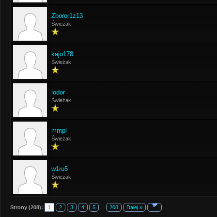
Zboror1z13
Świeżak
kajo178
Świeżak
lodor
Świeżak
mmpl
Świeżak
w1ru5
Świeżak
Strony (208):
1
2
3
4
5
...
208
Dalej »