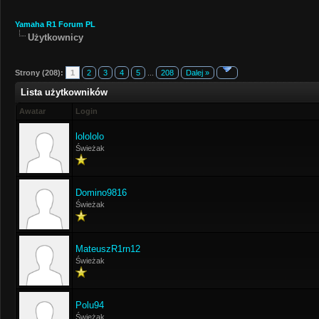
Yamaha R1 Forum PL
Użytkownicy
Strony (208):
1
2
3
4
5
...
208
Dalej »
Lista użytkowników
Awatar
Login
lolololo
Świeżak
Domino9816
Świeżak
MateuszR1rn12
Świeżak
Polu94
Świeżak