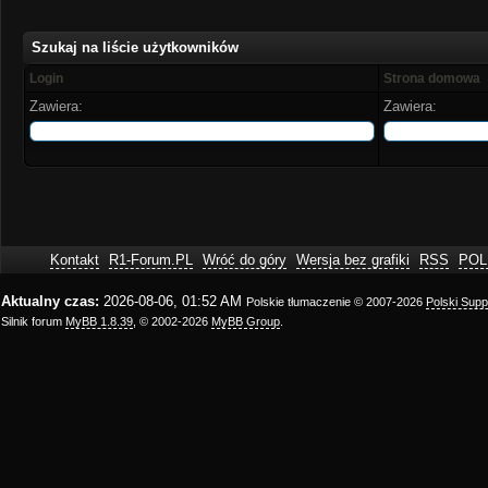
Szukaj na liście użytkowników
Login
Strona domowa
Zawiera:
Zawiera:
Kontakt
R1-Forum.PL
Wróć do góry
Wersja bez grafiki
RSS
POL
Aktualny czas:
2026-08-06, 01:52 AM
Polskie tłumaczenie © 2007-2026
Polski Sup
Silnik forum
MyBB 1.8.39
, © 2002-2026
MyBB Group
.