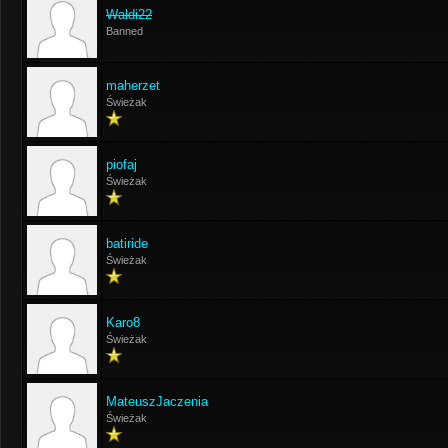
Waldi22
Banned
maherzet
Świeżak
piofaj
Świeżak
batiride
Świeżak
Karo8
Świeżak
MateuszJaczenia
Świeżak