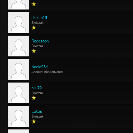
dzikirn19
Świeżak
Roggsoon
Świeżak
Nadia93d
Account not Activated
nilu79
Świeżak
ExCru
Świeżak