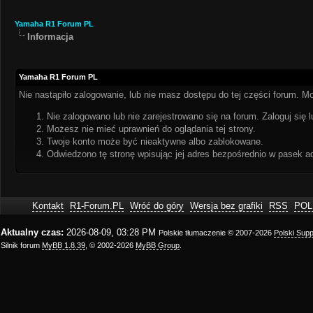
Yamaha R1 Forum PL
Informacja
Yamaha R1 Forum PL
Nie nastąpiło zalogowanie, lub nie masz dostępu do tej części forum. Mo
Nie zalogowano lub nie zarejestrowano się na forum. Zaloguj się l
Możesz nie mieć uprawnień do oglądania tej strony.
Twoje konto może być nieaktywne albo zablokowane.
Odwiedzono tę stronę wpisując jej adres bezpośrednio w pasek a
Kontakt
R1-Forum.PL
Wróć do góry
Wersja bez grafiki
RSS
POL
Aktualny czas:
2026-08-09, 03:28 PM
Polskie tłumaczenie © 2007-2026
Polski Sup
Silnik forum
MyBB 1.8.39
, © 2002-2026
MyBB Group
.