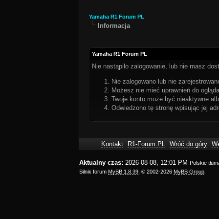
Yamaha R1 Forum PL
Informacja
Yamaha R1 Forum PL
Nie nastąpiło zalogowanie, lub nie masz dost
Nie zalogowano lub nie zarejestrowano
Możesz nie mieć uprawnień do oglądan
Twoje konto może być nieaktywne al
Odwiedzono tę stronę wpisując jej ad
Kontakt
R1-Forum.PL
Wróć do góry
We
Aktualny czas:
2026-08-08, 12:01 PM
Polskie tłu
Silnik forum
MyBB 1.8.39
, © 2002-2026
MyBB Group
.