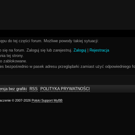
ępu do tej części forum. Możliwe powody takiej sytuacji:
 się na forum. Zaloguj się lub zarejestruj.
Zaloguj
|
Rejestracja
ia tej strony.
bo zablokowane.
res bezpośrednio w pasek adresu przeglądarki zamiast użyć odpowiedniego fo
rsja bez grafiki
RSS
POLITYKA PRYWATNOŚCI
maczenie © 2007-2026
Polski Support MyBB