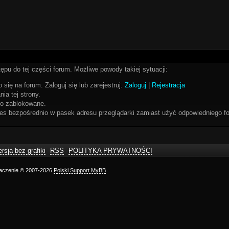
ępu do tej części forum. Możliwe powody takiej sytuacji:
 się na forum. Zaloguj się lub zarejestruj.
Zaloguj
|
Rejestracja
ia tej strony.
bo zablokowane.
res bezpośrednio w pasek adresu przeglądarki zamiast użyć odpowiedniego fo
rsja bez grafiki
RSS
POLITYKA PRYWATNOŚCI
maczenie © 2007-2026
Polski Support MyBB