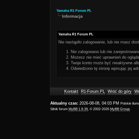
Yamaha R1 Forum PL
Informacja
Yamaha R1 Forum PL
Nie nastąpiło zalogowanie, lub nie masz dost
Nie zalogowano lub nie zarejestrowano
Możesz nie mieć uprawnień do oglądan
Twoje konto może być nieaktywne al
Odwiedzono tę stronę wpisując jej ad
Kontakt
R1-Forum.PL
Wróć do góry
We
Aktualny czas:
2026-08-08, 04:03 PM
Polskie tłu
Silnik forum
MyBB 1.8.39
, © 2002-2026
MyBB Group
.