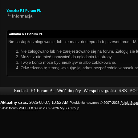
Yamaha R1 Forum PL
Informacja
Yamaha R1 Forum PL
Nie nastąpiło zalogowanie, lub nie masz dostępu do tej części forum. Mo
Nie zalogowano lub nie zarejestrowano się na forum. Zaloguj się l
Możesz nie mieć uprawnień do oglądania tej strony.
Twoje konto może być nieaktywne albo zablokowane.
Odwiedzono tę stronę wpisując jej adres bezpośrednio w pasek a
Kontakt
R1-Forum.PL
Wróć do góry
Wersja bez grafiki
RSS
POL
Aktualny czas:
2026-08-07, 10:52 AM
Polskie tłumaczenie © 2007-2026
Polski Sup
Silnik forum
MyBB 1.8.39
, © 2002-2026
MyBB Group
.