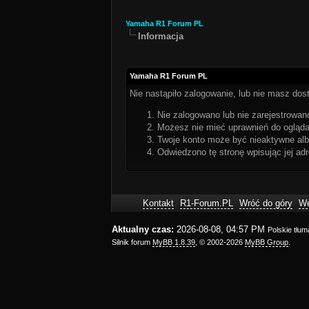
Yamaha R1 Forum PL
Informacja
Yamaha R1 Forum PL
Nie nastąpiło zalogowanie, lub nie masz dost
Nie zalogowano lub nie zarejestrowano
Możesz nie mieć uprawnień do oglądan
Twoje konto może być nieaktywne al
Odwiedzono tę stronę wpisując jej ad
Kontakt
R1-Forum.PL
Wróć do góry
We
Aktualny czas:
2026-08-08, 04:57 PM
Polskie tłu
Silnik forum
MyBB 1.8.39
, © 2002-2026
MyBB Group
.