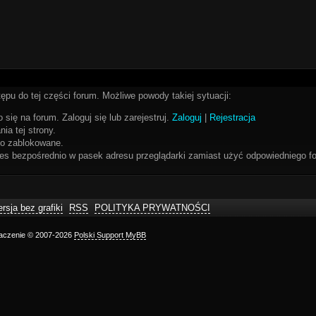
ępu do tej części forum. Możliwe powody takiej sytuacji:
 się na forum. Zaloguj się lub zarejestruj.
Zaloguj
|
Rejestracja
ia tej strony.
bo zablokowane.
res bezpośrednio w pasek adresu przeglądarki zamiast użyć odpowiedniego fo
rsja bez grafiki
RSS
POLITYKA PRYWATNOŚCI
maczenie © 2007-2026
Polski Support MyBB