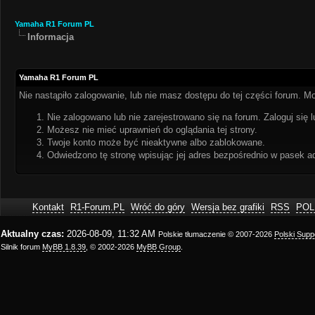
Yamaha R1 Forum PL
Informacja
Yamaha R1 Forum PL
Nie nastąpiło zalogowanie, lub nie masz dostępu do tej części forum. Mo
Nie zalogowano lub nie zarejestrowano się na forum. Zaloguj się l
Możesz nie mieć uprawnień do oglądania tej strony.
Twoje konto może być nieaktywne albo zablokowane.
Odwiedzono tę stronę wpisując jej adres bezpośrednio w pasek a
Kontakt
R1-Forum.PL
Wróć do góry
Wersja bez grafiki
RSS
POL
Aktualny czas:
2026-08-09, 11:32 AM
Polskie tłumaczenie © 2007-2026
Polski Sup
Silnik forum
MyBB 1.8.39
, © 2002-2026
MyBB Group
.