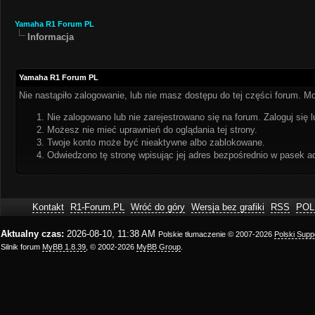
Yamaha R1 Forum PL
Informacja
Yamaha R1 Forum PL
Nie nastąpiło zalogowanie, lub nie masz dostępu do tej części forum. Mo
Nie zalogowano lub nie zarejestrowano się na forum. Zaloguj się l
Możesz nie mieć uprawnień do oglądania tej strony.
Twoje konto może być nieaktywne albo zablokowane.
Odwiedzono tę stronę wpisując jej adres bezpośrednio w pasek a
Kontakt
R1-Forum.PL
Wróć do góry
Wersja bez grafiki
RSS
POL
Aktualny czas:
2026-08-10, 11:38 AM
Polskie tłumaczenie © 2007-2026
Polski Sup
Silnik forum
MyBB 1.8.39
, © 2002-2026
MyBB Group
.