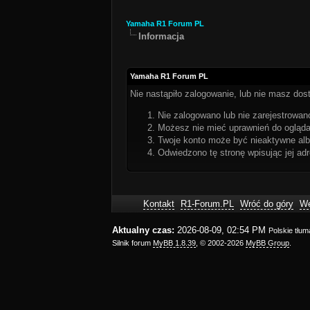
Yamaha R1 Forum PL
Informacja
Yamaha R1 Forum PL
Nie nastąpiło zalogowanie, lub nie masz dost
Nie zalogowano lub nie zarejestrowano
Możesz nie mieć uprawnień do oglądan
Twoje konto może być nieaktywne al
Odwiedzono tę stronę wpisując jej ad
Kontakt
R1-Forum.PL
Wróć do góry
We
Aktualny czas:
2026-08-09, 02:54 PM
Polskie tłu
Silnik forum
MyBB 1.8.39
, © 2002-2026
MyBB Group
.