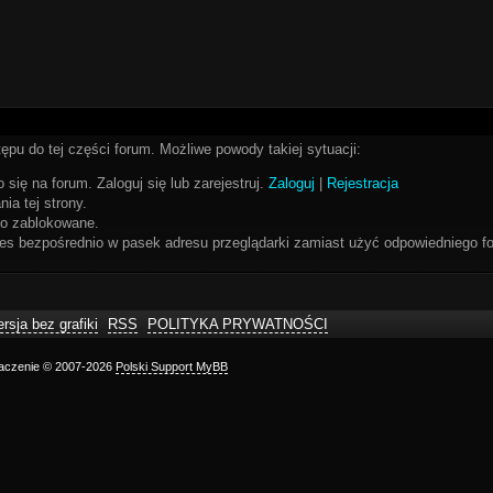
ępu do tej części forum. Możliwe powody takiej sytuacji:
 się na forum. Zaloguj się lub zarejestruj.
Zaloguj
|
Rejestracja
ia tej strony.
bo zablokowane.
res bezpośrednio w pasek adresu przeglądarki zamiast użyć odpowiedniego fo
rsja bez grafiki
RSS
POLITYKA PRYWATNOŚCI
maczenie © 2007-2026
Polski Support MyBB