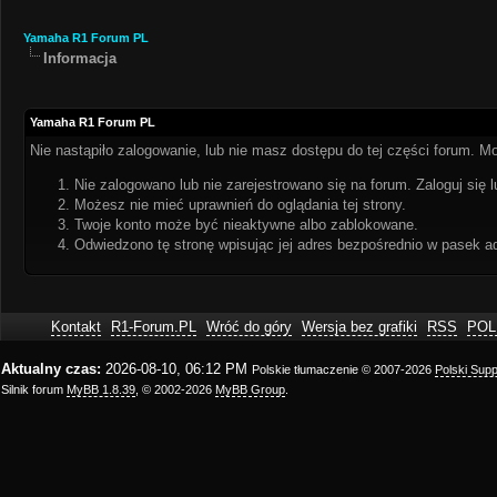
Yamaha R1 Forum PL
Informacja
Yamaha R1 Forum PL
Nie nastąpiło zalogowanie, lub nie masz dostępu do tej części forum. Mo
Nie zalogowano lub nie zarejestrowano się na forum. Zaloguj się l
Możesz nie mieć uprawnień do oglądania tej strony.
Twoje konto może być nieaktywne albo zablokowane.
Odwiedzono tę stronę wpisując jej adres bezpośrednio w pasek a
Kontakt
R1-Forum.PL
Wróć do góry
Wersja bez grafiki
RSS
POL
Aktualny czas:
2026-08-10, 06:12 PM
Polskie tłumaczenie © 2007-2026
Polski Sup
Silnik forum
MyBB 1.8.39
, © 2002-2026
MyBB Group
.