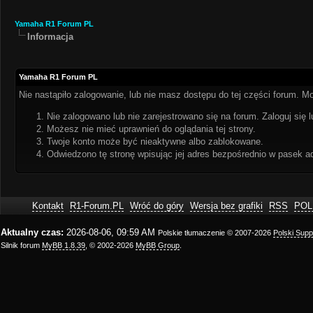
Yamaha R1 Forum PL
Informacja
Yamaha R1 Forum PL
Nie nastąpiło zalogowanie, lub nie masz dostępu do tej części forum. Mo
Nie zalogowano lub nie zarejestrowano się na forum. Zaloguj się l
Możesz nie mieć uprawnień do oglądania tej strony.
Twoje konto może być nieaktywne albo zablokowane.
Odwiedzono tę stronę wpisując jej adres bezpośrednio w pasek a
Kontakt
R1-Forum.PL
Wróć do góry
Wersja bez grafiki
RSS
POL
Aktualny czas:
2026-08-06, 09:59 AM
Polskie tłumaczenie © 2007-2026
Polski Sup
Silnik forum
MyBB 1.8.39
, © 2002-2026
MyBB Group
.