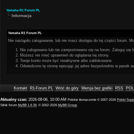
Yamaha R1 Forum PL
Informacja
Yamaha R1 Forum PL
Nie nastąpiło zalogowanie, lub nie masz dostępu do tej części forum. Mo
Nie zalogowano lub nie zarejestrowano się na forum. Zaloguj się l
Możesz nie mieć uprawnień do oglądania tej strony.
Twoje konto może być nieaktywne albo zablokowane.
Odwiedzono tę stronę wpisując jej adres bezpośrednio w pasek a
Kontakt
R1-Forum.PL
Wróć do góry
Wersja bez grafiki
RSS
POL
Aktualny czas:
2026-08-06, 10:00 AM
Polskie tłumaczenie © 2007-2026
Polski Sup
Silnik forum
MyBB 1.8.39
, © 2002-2026
MyBB Group
.