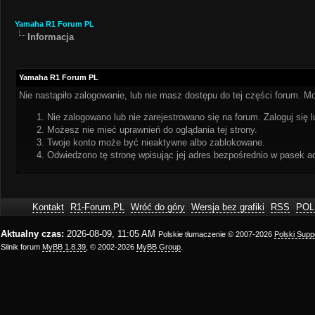
Yamaha R1 Forum PL
Informacja
Yamaha R1 Forum PL
Nie nastąpiło zalogowanie, lub nie masz dostępu do tej części forum. Mo
Nie zalogowano lub nie zarejestrowano się na forum. Zaloguj się l
Możesz nie mieć uprawnień do oglądania tej strony.
Twoje konto może być nieaktywne albo zablokowane.
Odwiedzono tę stronę wpisując jej adres bezpośrednio w pasek a
Kontakt
R1-Forum.PL
Wróć do góry
Wersja bez grafiki
RSS
POL
Aktualny czas:
2026-08-09, 11:05 AM
Polskie tłumaczenie © 2007-2026
Polski Sup
Silnik forum
MyBB 1.8.39
, © 2002-2026
MyBB Group
.