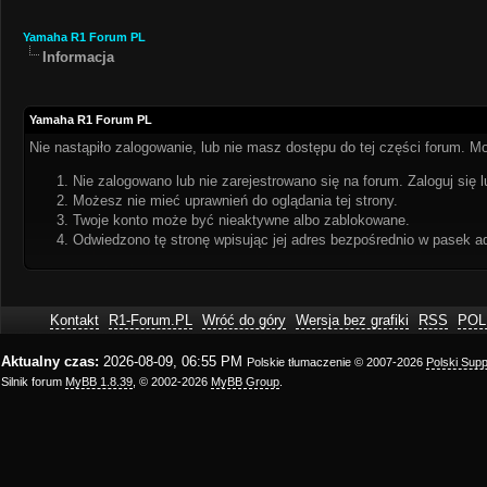
Yamaha R1 Forum PL
Informacja
Yamaha R1 Forum PL
Nie nastąpiło zalogowanie, lub nie masz dostępu do tej części forum. Mo
Nie zalogowano lub nie zarejestrowano się na forum. Zaloguj się l
Możesz nie mieć uprawnień do oglądania tej strony.
Twoje konto może być nieaktywne albo zablokowane.
Odwiedzono tę stronę wpisując jej adres bezpośrednio w pasek a
Kontakt
R1-Forum.PL
Wróć do góry
Wersja bez grafiki
RSS
POL
Aktualny czas:
2026-08-09, 06:55 PM
Polskie tłumaczenie © 2007-2026
Polski Sup
Silnik forum
MyBB 1.8.39
, © 2002-2026
MyBB Group
.