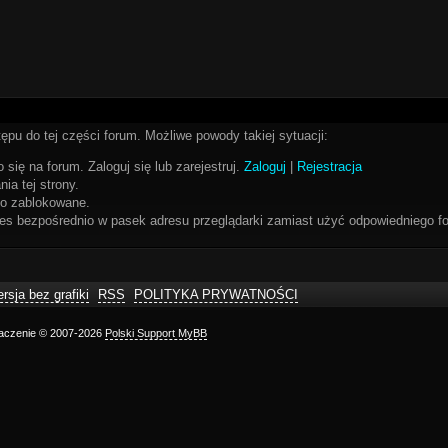
ępu do tej części forum. Możliwe powody takiej sytuacji:
 się na forum. Zaloguj się lub zarejestruj.
Zaloguj
|
Rejestracja
ia tej strony.
bo zablokowane.
res bezpośrednio w pasek adresu przeglądarki zamiast użyć odpowiedniego fo
rsja bez grafiki
RSS
POLITYKA PRYWATNOŚCI
maczenie © 2007-2026
Polski Support MyBB