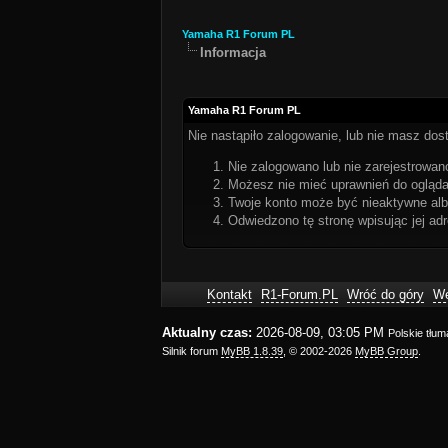
Yamaha R1 Forum PL
Informacja
Yamaha R1 Forum PL
Nie nastąpiło zalogowanie, lub nie masz dost
Nie zalogowano lub nie zarejestrowano
Możesz nie mieć uprawnień do oglądan
Twoje konto może być nieaktywne al
Odwiedzono tę stronę wpisując jej ad
Kontakt
R1-Forum.PL
Wróć do góry
We
Aktualny czas:
2026-08-09, 03:05 PM
Polskie tłu
Silnik forum
MyBB 1.8.39
, © 2002-2026
MyBB Group
.