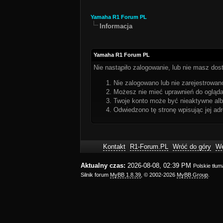
Yamaha R1 Forum PL
Informacja
Yamaha R1 Forum PL
Nie nastąpiło zalogowanie, lub nie masz dost
Nie zalogowano lub nie zarejestrowano
Możesz nie mieć uprawnień do oglądan
Twoje konto może być nieaktywne al
Odwiedzono tę stronę wpisując jej ad
Kontakt
R1-Forum.PL
Wróć do góry
We
Aktualny czas:
2026-08-08, 02:39 PM
Polskie tłu
Silnik forum
MyBB 1.8.39
, © 2002-2026
MyBB Group
.