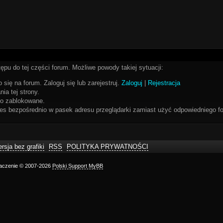
ępu do tej części forum. Możliwe powody takiej sytuacji:
 się na forum. Zaloguj się lub zarejestruj.
Zaloguj
|
Rejestracja
ia tej strony.
bo zablokowane.
res bezpośrednio w pasek adresu przeglądarki zamiast użyć odpowiedniego fo
rsja bez grafiki
RSS
POLITYKA PRYWATNOŚCI
maczenie © 2007-2026
Polski Support MyBB