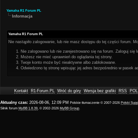
Yamaha R1 Forum PL
Informacja
Yamaha R1 Forum PL
Nie nastąpiło zalogowanie, lub nie masz dostępu do tej części forum. Mo
Nie zalogowano lub nie zarejestrowano się na forum. Zaloguj się l
Możesz nie mieć uprawnień do oglądania tej strony.
Twoje konto może być nieaktywne albo zablokowane.
Odwiedzono tę stronę wpisując jej adres bezpośrednio w pasek a
Kontakt
R1-Forum.PL
Wróć do góry
Wersja bez grafiki
RSS
POL
Aktualny czas:
2026-08-06, 12:09 PM
Polskie tłumaczenie © 2007-2026
Polski Sup
Silnik forum
MyBB 1.8.39
, © 2002-2026
MyBB Group
.