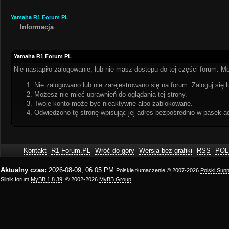
Yamaha R1 Forum PL
Informacja
Yamaha R1 Forum PL
Nie nastąpiło zalogowanie, lub nie masz dostępu do tej części forum. Mo
Nie zalogowano lub nie zarejestrowano się na forum. Zaloguj się l
Możesz nie mieć uprawnień do oglądania tej strony.
Twoje konto może być nieaktywne albo zablokowane.
Odwiedzono tę stronę wpisując jej adres bezpośrednio w pasek a
Kontakt
R1-Forum.PL
Wróć do góry
Wersja bez grafiki
RSS
POL
Aktualny czas:
2026-08-09, 06:05 PM
Polskie tłumaczenie © 2007-2026
Polski Sup
Silnik forum
MyBB 1.8.39
, © 2002-2026
MyBB Group
.