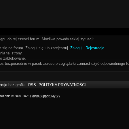
ępu do tej części forum. Możliwe powody takiej sytuacji:
 się na forum. Zaloguj się lub zarejestruj.
Zaloguj
|
Rejestracja
ia tej strony.
bo zablokowane.
res bezpośrednio w pasek adresu przeglądarki zamiast użyć odpowiedniego fo
rsja bez grafiki
RSS
POLITYKA PRYWATNOŚCI
maczenie © 2007-2026
Polski Support MyBB