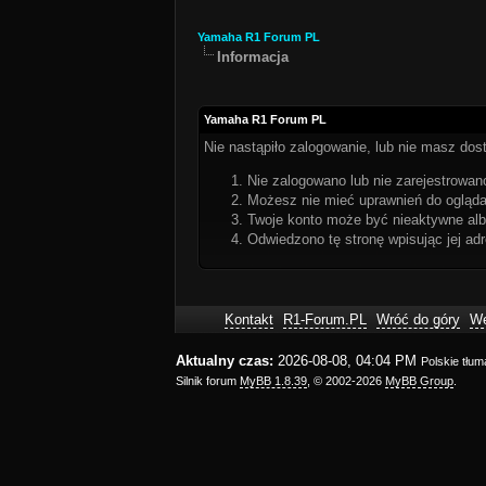
Yamaha R1 Forum PL
Informacja
Yamaha R1 Forum PL
Nie nastąpiło zalogowanie, lub nie masz dost
Nie zalogowano lub nie zarejestrowano
Możesz nie mieć uprawnień do oglądan
Twoje konto może być nieaktywne al
Odwiedzono tę stronę wpisując jej ad
Kontakt
R1-Forum.PL
Wróć do góry
We
Aktualny czas:
2026-08-08, 04:04 PM
Polskie tłu
Silnik forum
MyBB 1.8.39
, © 2002-2026
MyBB Group
.