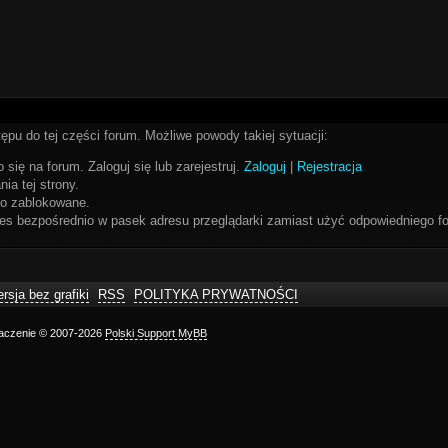
ępu do tej części forum. Możliwe powody takiej sytuacji:
 się na forum. Zaloguj się lub zarejestruj.
Zaloguj
|
Rejestracja
ia tej strony.
bo zablokowane.
res bezpośrednio w pasek adresu przeglądarki zamiast użyć odpowiedniego fo
rsja bez grafiki
RSS
POLITYKA PRYWATNOŚCI
maczenie © 2007-2026
Polski Support MyBB