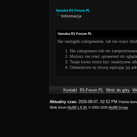
Yamaha R1 Forum PL
Informacja
Yamaha R1 Forum PL
Nie nastąpiło zalogowanie, lub nie masz dost
Nie zalogowano lub nie zarejestrowano
Możesz nie mieć uprawnień do oglądan
Twoje konto może być nieaktywne al
Odwiedzono tę stronę wpisując jej ad
Kontakt
R1-Forum.PL
Wróć do góry
We
Aktualny czas:
2026-08-07, 02:52 PM
Polskie tłu
Silnik forum
MyBB 1.8.39
, © 2002-2026
MyBB Group
.