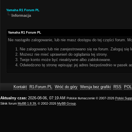
Yamaha R1 Forum PL
Informacja
Yamaha R1 Forum PL
Nie nastąpiło zalogowanie, lub nie masz dostępu do tej części forum. Mo
Nie zalogowano lub nie zarejestrowano się na forum. Zaloguj się l
Możesz nie mieć uprawnień do oglądania tej strony.
Twoje konto może być nieaktywne albo zablokowane.
Odwiedzono tę stronę wpisując jej adres bezpośrednio w pasek a
Kontakt
R1-Forum.PL
Wróć do góry
Wersja bez grafiki
RSS
POL
Aktualny czas:
2026-08-06, 07:19 AM
Polskie tłumaczenie © 2007-2026
Polski Sup
Silnik forum
MyBB 1.8.39
, © 2002-2026
MyBB Group
.