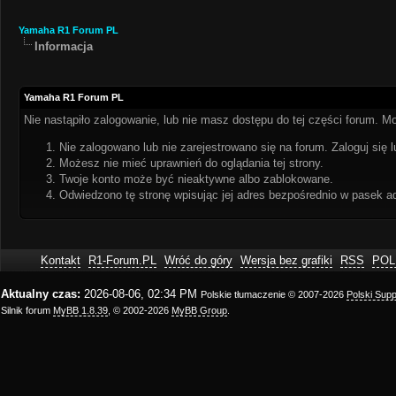
Yamaha R1 Forum PL
Informacja
Yamaha R1 Forum PL
Nie nastąpiło zalogowanie, lub nie masz dostępu do tej części forum. Mo
Nie zalogowano lub nie zarejestrowano się na forum. Zaloguj się l
Możesz nie mieć uprawnień do oglądania tej strony.
Twoje konto może być nieaktywne albo zablokowane.
Odwiedzono tę stronę wpisując jej adres bezpośrednio w pasek a
Kontakt
R1-Forum.PL
Wróć do góry
Wersja bez grafiki
RSS
POL
Aktualny czas:
2026-08-06, 02:34 PM
Polskie tłumaczenie © 2007-2026
Polski Sup
Silnik forum
MyBB 1.8.39
, © 2002-2026
MyBB Group
.