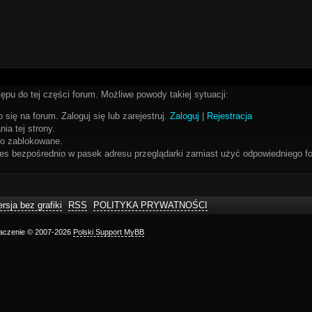
ępu do tej części forum. Możliwe powody takiej sytuacji:
 się na forum. Zaloguj się lub zarejestruj.
Zaloguj
|
Rejestracja
ia tej strony.
bo zablokowane.
res bezpośrednio w pasek adresu przeglądarki zamiast użyć odpowiedniego fo
rsja bez grafiki
RSS
POLITYKA PRYWATNOŚCI
maczenie © 2007-2026
Polski Support MyBB