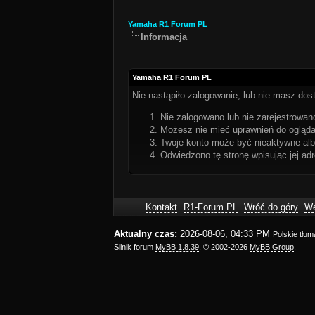
Yamaha R1 Forum PL
Informacja
Yamaha R1 Forum PL
Nie nastąpiło zalogowanie, lub nie masz dost
Nie zalogowano lub nie zarejestrowano
Możesz nie mieć uprawnień do oglądan
Twoje konto może być nieaktywne al
Odwiedzono tę stronę wpisując jej ad
Kontakt
R1-Forum.PL
Wróć do góry
We
Aktualny czas:
2026-08-06, 04:33 PM
Polskie tłu
Silnik forum
MyBB 1.8.39
, © 2002-2026
MyBB Group
.